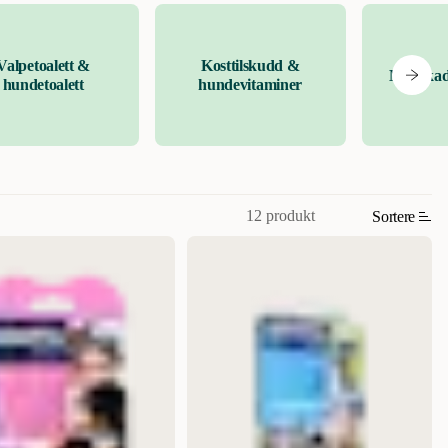
Valpetoalett &
Kosttilskudd &
Mot skad
hundetoalett
hundevitaminer
12 produkt
Sortere