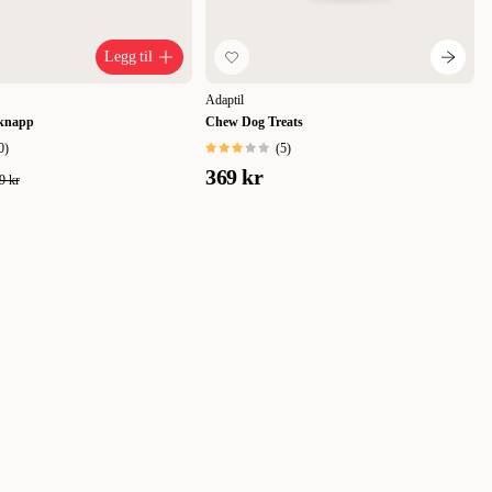
Legg til
Adaptil
 knapp
Chew Dog Treats
0
)
(
5
)
369 kr
9 kr