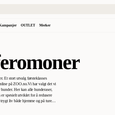
Kampanjer
OUTLET
Merker
 feromoner
. Et stort utvalg førsteklasses
 online på ZOO.no.
Vi har valgt det vi
r hunder. Her kan alle hunderaser,
er spesielt utviklet for å redusere
g trygt liv både hjemme og på turen.
ne beroligende hormoner, luftbårne
 du f.eks. krage, sprøyter,