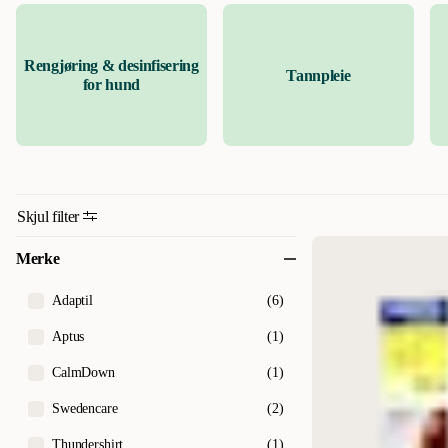
kosttilskudd, pulver og tettsittende hundegensere som alle gir hunden 
Rengjøring & desinfisering
Tannpleie
for hund
Skjul filter
Merke
Adaptil
(
6
)
Aptus
(
1
)
CalmDown
(
1
)
Swedencare
(
2
)
Thundershirt
(
1
)