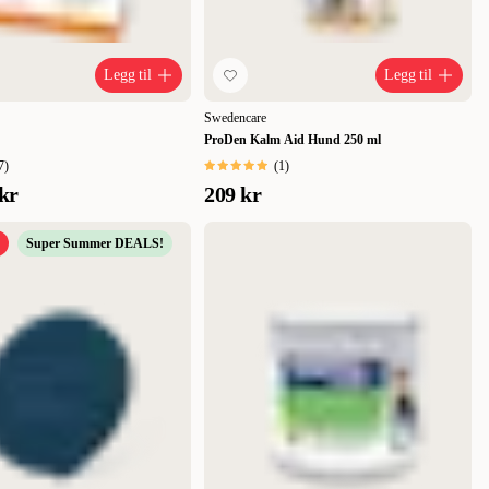
Legg til
Legg til
Swedencare
ProDen Kalm Aid Hund 250 ml
7
)
(
1
)
kr
209 kr
Super Summer DEALS!