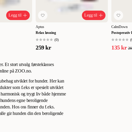
Legg til
Legg til
Aptus
CalmDown
Relax løsning
Postoperativ
(
0
)
(
259 kr
135 kr
26
. Et stort utvalg førsteklasses
 online på ZOO.no.
 ubehag utviklet for hunder. Her kan
dukter som f.eks er spesielt utviklet
et harmonisk og trygt liv både hjemme
v hundens egne beroligende
unden. Hos oss finner du f.eks.
 alle gir hunden din den beroligende