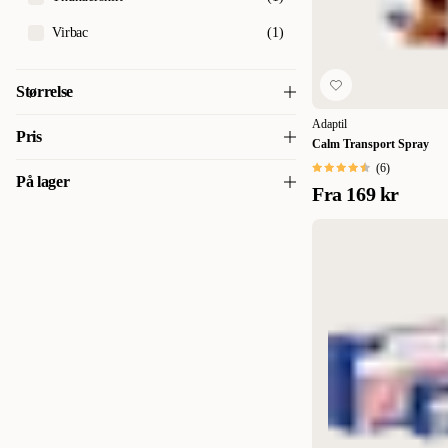
Virbac
(
1
)
Størrelse
Adaptil
20 ml
(
1
)
Pris
Calm Transport Spray
30 ml
(
1
)
(
6
)
På lager
Fra
169 kr
135
135
48 ml
(
2
)
På lager
(
11
)
60 ml
(
1
)
250 ml
(
1
)
30 tabl
(
1
)
X-Small
(
1
)
Small
(
2
)
Medium
(
1
)