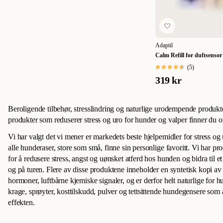
Adaptil
Calm Refill for duftsensor
(
5
)
319 kr
Beroligende tilbehør, stresslindring og naturlige urodempende produkter
produkter som reduserer stress og uro for hunder og valper finner du
Vi har valgt det vi mener er markedets beste hjelpemidler for stress og
alle hunderaser, store som små, finne sin personlige favoritt. Vi har pro
for å redusere stress, angst og uønsket atferd hos hunden og bidra til 
og på turen. Flere av disse produktene inneholder en syntetisk kopi a
hormoner, luftbårne kjemiske signaler, og er derfor helt naturlige for h
krage, sprøyter, kosttilskudd, pulver og tettsittende hundegensere som
effekten.