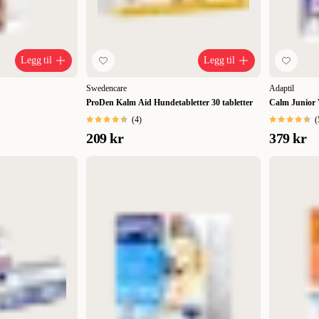
Legg til
Legg til
Swedencare
Adaptil
ProDen Kalm Aid Hundetabletter 30 tabletter
Calm Junior 
(
4
)
(
209 kr
379 kr