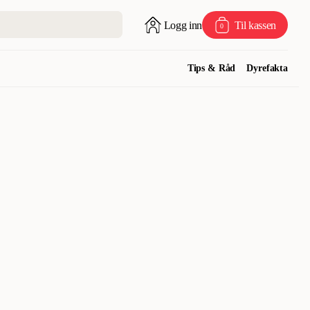
Logg inn
Til kassen
0
Tips & Råd
Dyrefakta