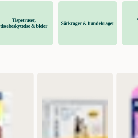
din den beroligende effekten.
Tispetruser,
Sårkrager & hundekrager
tissebeskyttelse & bleier
Mest relevant
Nytt
Høyest pris
Lavest pris
Tilbud