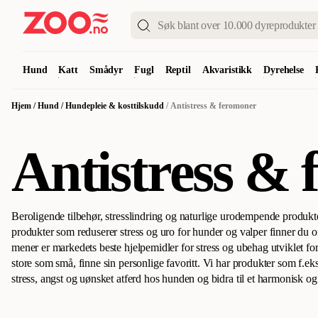
Hund
Katt
Smådyr
Fugl
Reptil
Akvaristikk
Dyrehelse
Hjem
/
Hund
/
Hundepleie & kosttilskudd
/
Antistress & feromoner
Antistress &
Beroligende tilbehør, stresslindring og naturlige urodempende produkter
produkter som reduserer stress og uro for hunder og valper finner du
mener er markedets beste hjelpemidler for stress og ubehag utviklet fo
store som små, finne sin personlige favoritt. Vi har produkter som f.eks 
stress, angst og uønsket atferd hos hunden og bidra til et harmonisk o
Flere av disse produktene inneholder en syntetisk kopi av hundens eg
kjemiske signaler, og er derfor helt naturlige for hunden. Hos oss finner