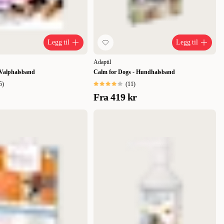
Legg til
Legg til
Adaptil
Valphalsband
Calm for Dogs - Hundhalsband
5
)
(
11
)
Fra
419 kr