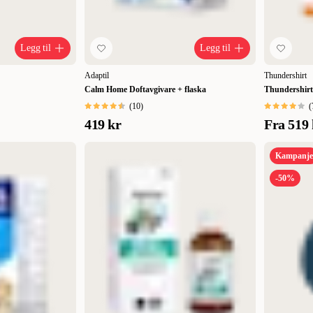
Legg til
Legg til
Adaptil
Thundershirt
Calm Home Doftavgivare + flaska
Thundershirt
(
10
)
(
419 kr
Fra
519 
Kampanje
-50%