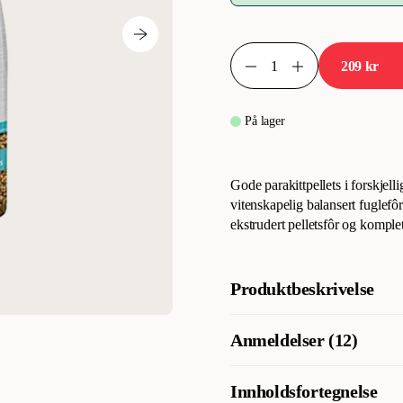
209 kr
På lager
Gode parakittpellets i forskjelli
vitenskapelig balansert fuglefô
ekstrudert pelletsfôr og komplet
Produktbeskrivelse
Gode parakittpellets i ulike far
Anmeldelser (12)
vitenskapelig balansert fuglefô
Tropican er et ekstrudert pellets
Innholdsfortegnelse
Hva synes andre kunder