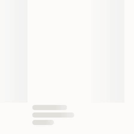
820 gram
Ja
1 st
080605805200