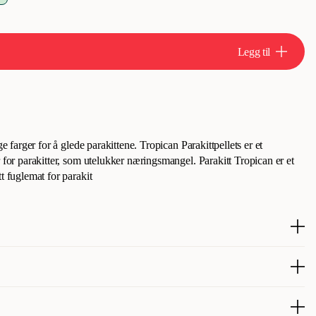
Legg til
ge farger for å glede parakittene. Tropican Parakittpellets er et
r for parakitter, som utelukker næringsmangel. Parakitt Tropican er et
t fuglemat for parakit
ger som gleder parakittene. Tropican Parakeet Pellets er et
r til parakitter som utelukker ernæringsmessige mangler. Parakeet
fôr og et komplett fuglefôr for parakitter.