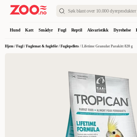
Hund
Katt
Smådyr
Fugl
Reptil
Akvaristikk
Dyrehelse
Hjem
/
Fugl
/
Fuglemat & fuglefôr
/
Fuglepellets
/
Lifetime Granulat Parakitt 820 g