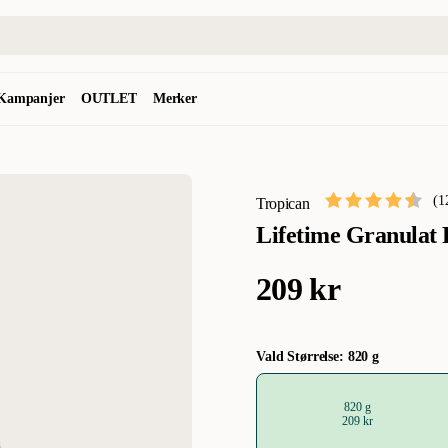
Kampanjer
OUTLET
Merker
(
1
Tropican
Lifetime Granulat 
209 kr
Vald Størrelse: 820 g
820 g
209 kr