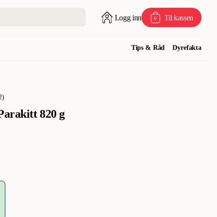
Logg inn
Til kassen
0
Tips & Råd
Dyrefakta
2
)
Parakitt 820 g