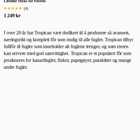
Lifetime Sticks for Parrots
(
4
)
1 249 kr
I over 20 år har Tropican vært dedikert til å produsere så avansert,
næringsrikt og komplett fôr som mulig til alle fugler. Tropican tilbyr
fullfôr til fugler som inneholder alt fuglene trenger, og som eieren
kan servere med god samvittighet. Tropican er et populært fôr som
produseres for kanarifugler, finker, papegøyer, parakitter og mange
andre fugler.