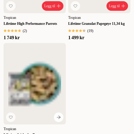
Legg til
Legg til
Tropican
Tropican
Lifetime High Performance Parrots
Lifetime Granulat Papegøye 11,34 kg
(
2
)
(
19
)
1 749 kr
1 499 kr
Tropican