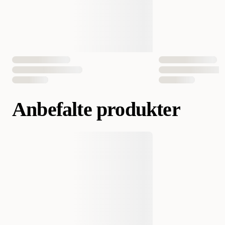
Antall i pakken
1 st
EAN nummer
080605805309
080605805415
Anbefalte produkter