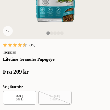
(
19
)
Tropican
Lifetime Granules Papegøye
Fra
209 kr
Velg Størrelse
820 g
11,34 kg
209 kr
1 499 kr