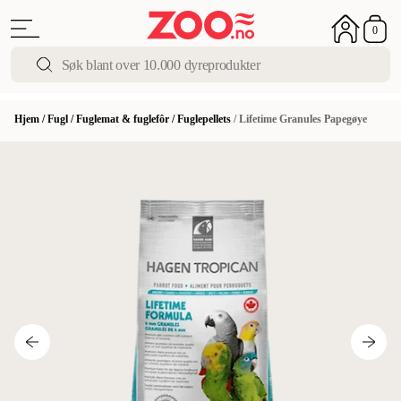
0
Hjem
/
Fugl
/
Fuglemat & fuglefôr
/
Fuglepellets
/
Lifetime Granules Papegøye