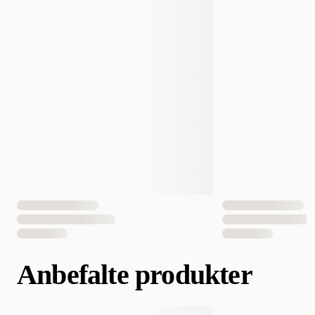
Produsentens artikkelnummer
371163
371165
Størrelse
15 ml
60 ml
EAN nummer
5707685104140
5707685106144
Anbefalte produkter