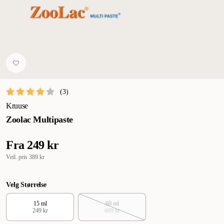
(
3
)
Kruuse
Zoolac Multipaste
Fra
249 kr
Veil. pris
389 kr
Velg Størrelse
15 ml
60 ml
249 kr
609 kr