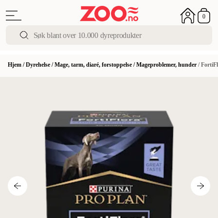
0
Hjem
/
Dyrehelse
/
Mage, tarm, diaré, forstoppelse
/
Mageproblemer, hunder
/
FortiFl