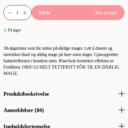
359 kr
Ikke på lager
På lager
30-dagerskur som får orden på dårlige mager. Lett å dosere og
motvirker diaré og dårlig mage på bare noen dager. Gjenoppretter
bakteriefloraen i hundens tarm. Risavkok forsterker effekten av
Fortiflora. OBS! GI HELT FETTFRITT FÔR TIL EN DÅRLIG
MAGE.
Produktbeskrivelse
Nå i ny innpakning! En 30-dagers kur mot dårlig mage. Enkel å
Anmeldelser (84)
dosere og forebygger diaré og fordøyelsesbesvær på få dager.
Gjenoppretter bakteriefloraen i hundens tarm. Risavkok
forsterker effekten av FortiFloran. Husk å gi et helt fettfritt fôr til
Innholdsfortegnelse