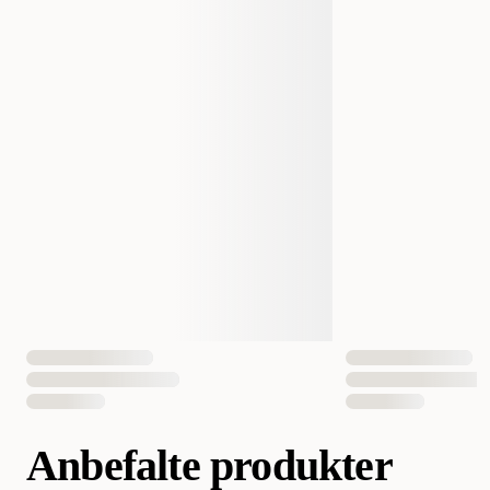
Størrelse
30 x 1 g
Vekt
30 gram
EAN nummer
8445290041043
Anbefalte produkter