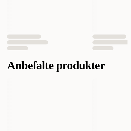
Smak
Kylling
Helsetilstand
Mag-& Tarmrubbning
EAN nummer
5027314497093
Anbefalte produkter