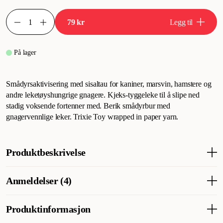
79 kr
Legg til
På lager
Smådyrsaktivisering med sisaltau for kaniner, marsvin, hamstere og
andre leketøyshungrige gnagere. Kjeks-tyggeleke til å slipe ned
stadig voksende fortenner med. Berik smådyrbur med
gnagervennlige leker. Trixie Toy wrapped in paper yarn.
Produktbeskrivelse
Sisaltau til aktivitet for kaniner, marsvin, hamstere og andre lekne
Anmeldelser (4)
gnagere. Knasende, karamellaktig tyggeleketøy for å slipe ned de
stadig voksende fortennene. Berik smådyrburet med
gnagervennlige leker. Trixie Toy er pakket inn i papirgarn.
Produktinformasjon
Hva synes andre kunder