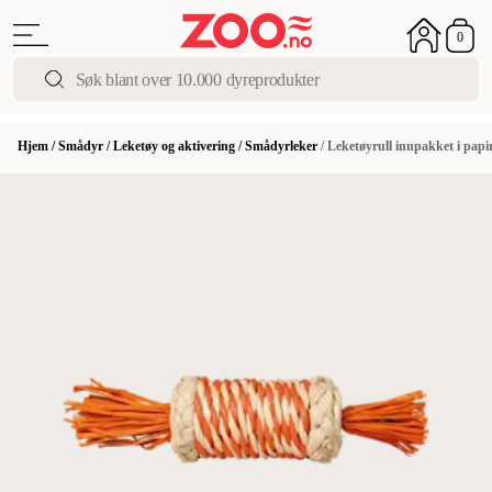
0
Hjem
/
Smådyr
/
Leketøy og aktivering
/
Smådyrleker
/
Leketøyrull innpakket i pap