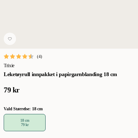
(
4
)
Trixie
Leketøyrull innpakket i papirgarnblanding 18 cm
79 kr
Vald Størrelse: 18 cm
18 cm
79 kr