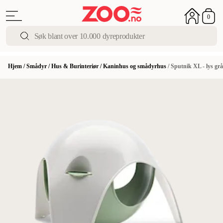
0
Hjem
/
Smådyr
/
Hus & Burinteriør
/
Kaninhus og smådyrhus
/
Sputnik XL - lys gr