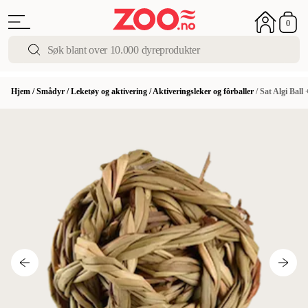
0
Hjem
/
Smådyr
/
Leketøy og aktivering
/
Aktiveringsleker og fôrballer
/
Sat Algi Ball 