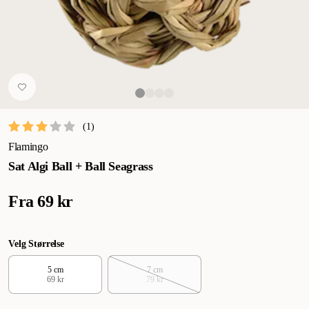
(
1
)
Flamingo
Sat Algi Ball + Ball Seagrass
Fra
69 kr
Velg Størrelse
5 cm
7 cm
69 kr
79 kr