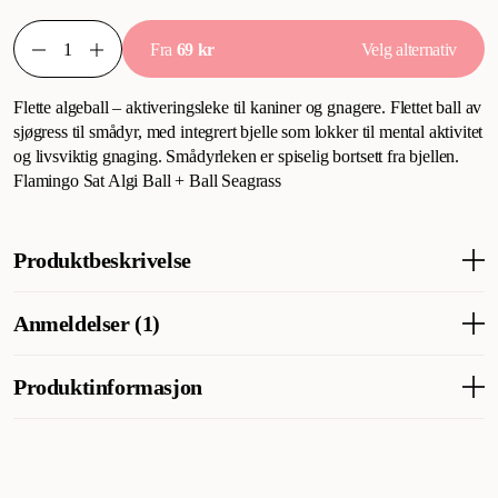
Fra
69 kr
Velg alternativ
Flette algeball – aktiveringsleke til kaniner og gnagere. Flettet ball av
sjøgress til smådyr, med integrert bjelle som lokker til mental aktivitet
og livsviktig gnaging. Smådyrleken er spiselig bortsett fra bjellen.
Flamingo Sat Algi Ball + Ball Seagrass
Produktbeskrivelse
Flettet tangball - aktivitetsleke for kaniner og gnagere. Flettet
Anmeldelser (1)
tangball med integrert bjelle oppmuntrer til mental aktivitet og
vital gnaging. Smådyrleken er spiselig med unntak av bjellen.
Flamingo Sat Algi Ball + Ball Seagrass. Funksjonell
Produktinformasjon
burinnredning til smådyrburet, gir mental stimulering.
Artikkelnummer
226279001
226279002