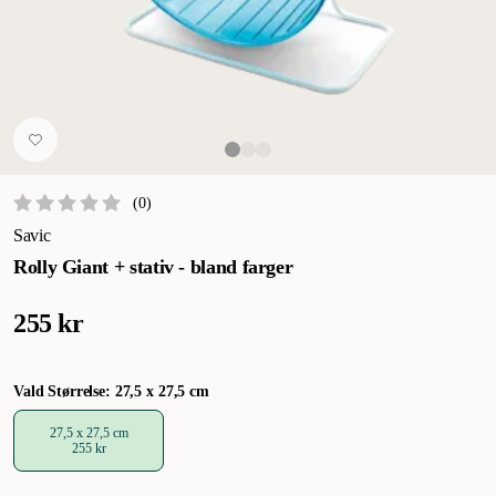
(
0
)
Savic
Rolly Giant + stativ - bland farger
255 kr
Vald Størrelse: 27,5 x 27,5 cm
27,5 x 27,5 cm
255 kr