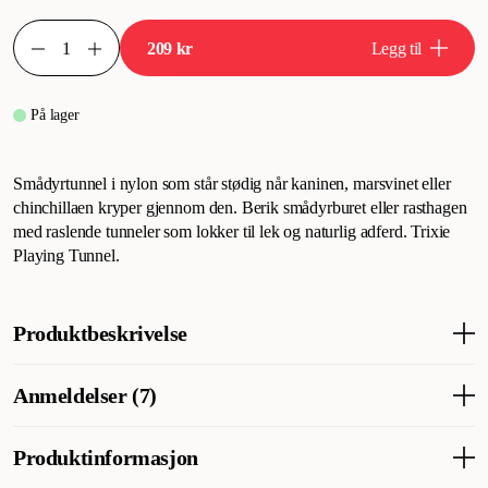
209 kr
Legg til
På lager
Smådyrtunnel i nylon som står stødig når kaninen, marsvinet eller
chinchillaen kryper gjennom den. Berik smådyrburet eller rasthagen
med raslende tunneler som lokker til lek og naturlig adferd. Trixie
Playing Tunnel.
Produktbeskrivelse
Smådyrstunnel i nylon som står stødig når kaninen, marsvinet
Anmeldelser (7)
eller chinchillaen kryper gjennom den. Berik smådyrburet eller
lekegrinden med raslende tunneler som oppmuntrer til naturlig
atferd og lek. Trixie leketunnel.
Produktinformasjon
Hva synes andre kunder