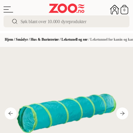
0
Hjem
/
Smådyr
/
Hus & Burinteriør
/
Leketunell og rør
/
Leketunnel for kanin og ka