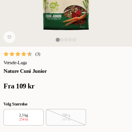
(
3
)
Versele-Laga
Nature Cuni Junior
Fra
109 kr
Velg Størrelse
2,3 kg
700 g
254 kr
109 kr