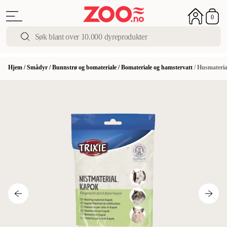
0
Hjem
/
Smådyr
/
Bunnstrø og bomateriale
/
Bomateriale og hamstervatt
/
Husmateria