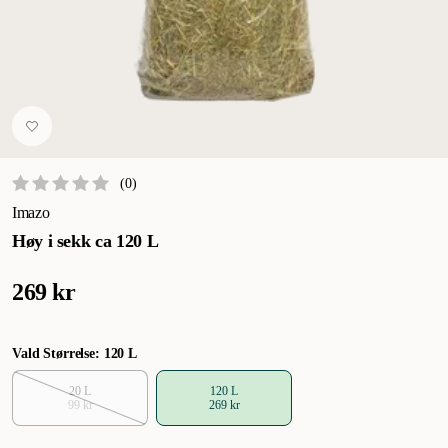
(
0
)
Imazo
Høy i sekk ca 120 L
269 kr
Vald Størrelse: 120 L
20 L
120 L
99 kr
269 kr