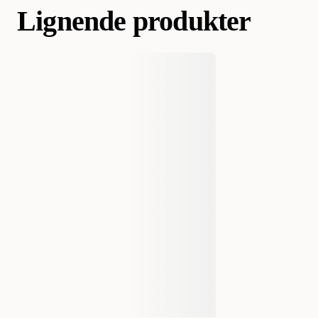
Lignende produkter
AI-generert oppsummering av kundeanmeldelser
Varemerke
Savic
Produsentens artikkelnummer
A0198-0000
Størrelse
ø25cm
Vekt
400 gram
Antall i pakken
1 st
EAN nummer
5411388001988