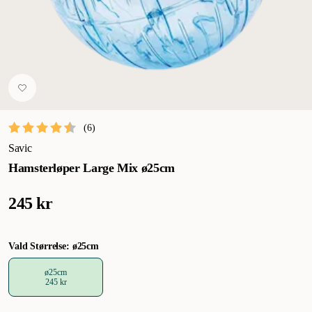
(
6
)
Savic
Hamsterløper Large Mix ø25cm
245 kr
Vald Størrelse: ø25cm
ø25cm
245 kr