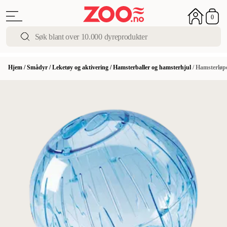
0
Hjem
/
Smådyr
/
Leketøy og aktivering
/
Hamsterballer og hamsterhjul
/
Hamsterløp