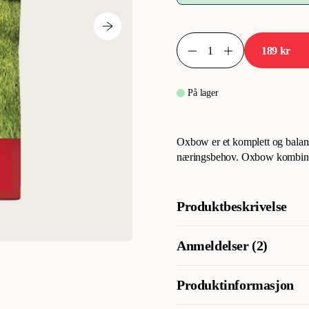
189 kr
På lager
Oxbow er et komplett og balanse
næringsbehov. Oxbow kombinere
Produktbeskrivelse
Oxbow er et komplett og balan
Anmeldelser (2)
til hamstere og ørkenrotter. O
næringsstoffer.
Produktinformasjon