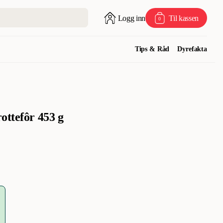
Logg inn
Til kassen
0
Tips & Råd
Dyrefakta
ottefôr 453 g