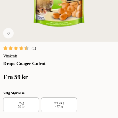
(
1
)
Vitakraft
Drops Gnager Gulrot
Fra
59 kr
Velg Størrelse
75 g
9 x 75 g
59 kr
477 kr