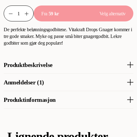
Fra
59 kr
Velg alternativ
De perfekte belønningsgodbitene. Vitakraft Drops Gnager kommer i
tre gode smaker. Myke og passe små biter gnagergodbit. Lekre
godbiter som gjør deg populær!
Produktbeskrivelse
Det perfekte belønningsgodteriet. Vitakraft drops gnagere
Anmeldelser (1)
kommer i tre smakfulle varianter. Myke og rimelig små biter av
gnagergodteri. Lekkert godteri som gjør deg populær!
Produktinformasjon
Artikkelnummer
206791001
206791001-9
Lignende produkter
Smådyr
Godbiter og gnagestenger