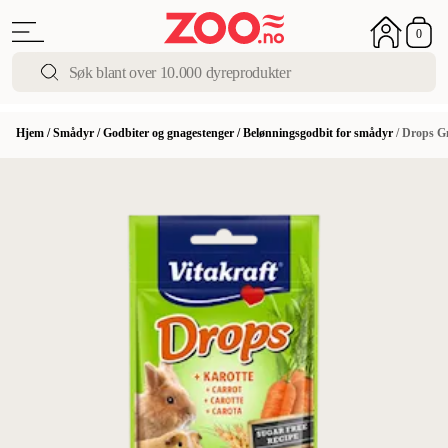
0
Hjem
/
Smådyr
/
Godbiter og gnagestenger
/
Belønningsgodbit for smådyr
/
Drops G