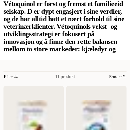
Vétoquinol er først og fremst et familieeid
selskap. D er dypt engasjert i sine verdier,
og de har alltid hatt et nært forhold til sine
veterinærklienter. Vétoquinols vekst- og
utviklingsstrategi er fokusert på
innovasjon og å finne den rette balansen
mellom to store markeder: kjæledyr og
husdyr. Vétoquinol er opprinnelig fra
Frankrike, og de utvikler, produserer og
distribuerer et bredt spekter av mer enn
11 produkt
Filter
Sortere
700 medisinske og ikke-medisinske
produkter i Europa, Nord-Amerika og
Mest relevant
Asia-/Stillehavsregionen. Med
Nytt
tilstedeværelse i 23 land gjennom sine
datterselskaper, har de et sterkt nettverk
Høyest pris
av 140 distribusjonspartnere og synlighet
Lavest pris
for produktene sine i mer enn 100 land.
Tilbud