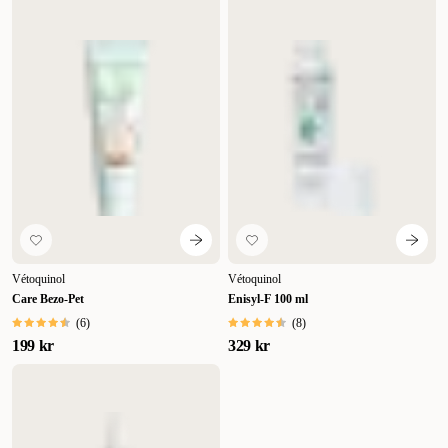
Vétoquinol
Vétoquinol
Care Bezo-Pet
Enisyl-F 100 ml
(
6
)
(
8
)
199 kr
329 kr