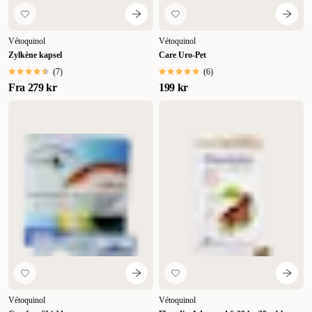
Vétoquinol
Vétoquinol
Zylkène kapsel
Care Uro-Pet
(
7
)
(
6
)
Fra
279 kr
199 kr
Vétoquinol
Vétoquinol