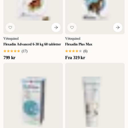
Vétoquinol
Vétoquinol
Flexadin Advanced 6-30 kg 60 tabletter
Flexadin Plus Max
(
17
)
(
6
)
799 kr
Fra
319 kr