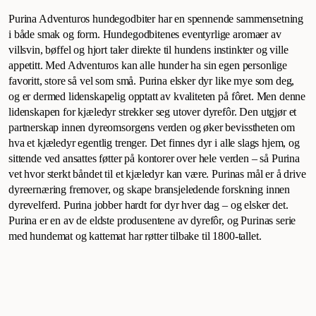
Purina Adventuros hundegodbiter har en spennende sammensetning
i både smak og form. Hundegodbitenes eventyrlige aromaer av
villsvin, bøffel og hjort taler direkte til hundens instinkter og ville
appetitt. Med Adventuros kan alle hunder ha sin egen personlige
favoritt, store så vel som små. Purina elsker dyr like mye som deg,
og er dermed lidenskapelig opptatt av kvaliteten på fôret. Men denne
lidenskapen for kjæledyr strekker seg utover dyrefôr. Den utgjør et
partnerskap innen dyreomsorgens verden og øker bevisstheten om
hva et kjæledyr egentlig trenger. Det finnes dyr i alle slags hjem, og
sittende ved ansattes føtter på kontorer over hele verden – så Purina
vet hvor sterkt båndet til et kjæledyr kan være. Purinas mål er å drive
dyreernæring fremover, og skape bransjeledende forskning innen
dyrevelferd. Purina jobber hardt for dyr hver dag – og elsker det.
Purina er en av de eldste produsentene av dyrefôr, og Purinas serie
med hundemat og kattemat har røtter tilbake til 1800-tallet.