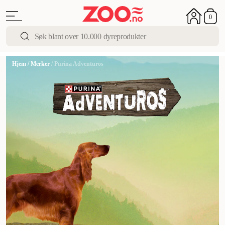
0
Hjem
/
Merker
/
Purina Adventuros