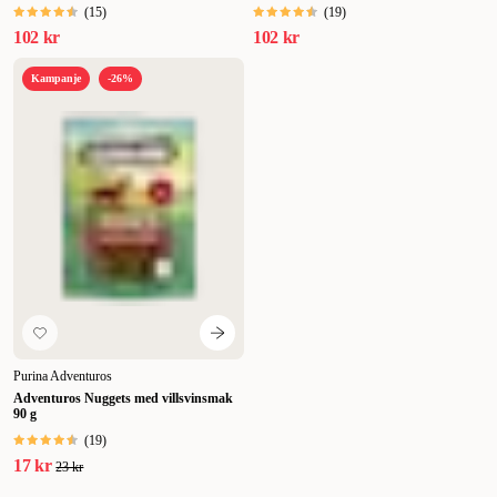
(
15
)
(
19
)
102 kr
102 kr
Kampanje
-26%
Purina Adventuros
Adventuros Nuggets med villsvinsmak
90 g
(
19
)
17 kr
23 kr