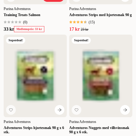
kattemat har røtter tilbake til 1800-tallet.
Purina Adventuros
Purina Adventuros
Training Treats Salmon
Adventuros Strips med hjortesmak 90 g
(
0
)
(
15
)
33 kr
17 kr
Medlemspris: 33 kr
23 kr
Superdeal!
Superdeal!
Purina Adventuros
Purina Adventuros
Adventuros Strips hjortesmak 90 g x 6
Adventuros Nuggets med villsvinsmak
stk.
90 g x 6 stk.