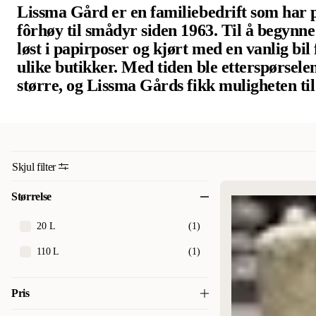
Lissma Gård er en familiebedrift som har p
fôrhøy til smådyr siden 1963. Til å begynn
løst i papirposer og kjørt med en vanlig bil
ulike butikker. Med tiden ble etterspørsele
større, og Lissma Gårds fikk muligheten til
produksjon. Pakkingen var utgangspunktet 
siden av jordbruk og saueoppdrett, så grun
pakket høy om natten. Med et økt volumet 
ikke lengre nok med en bil, så en tilhenger 
Skjul filter
håndtere transporten. I 1966 startet et s
Såg, som holdt til på nabogården, og strø ti
Størrelse
kutterspon kunne også selges til butikkene. 
20 L
(
1
)
levert med lastebil og de ansatte er jobber 
pakkingen, som fremdeles håndpakkes med
110 L
(
1
)
kvalitetskontroll.
Pris