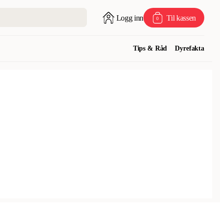
Logg inn
Til kassen
0
Tips & Råd
Dyrefakta