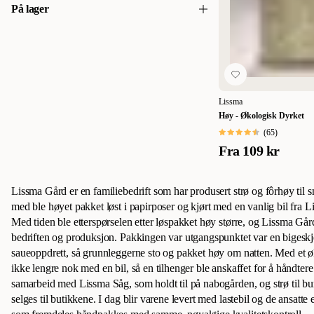
På lager
109
109
På lager
(
1
)
Lissma
Høy - Økologisk Dyrket
(
65
)
Fra
109 kr
Lissma Gård er en familiebedrift som har produsert strø og fôrhøy til
med ble høyet pakket løst i papirposer og kjørt med en vanlig bil fra Li
Med tiden ble etterspørselen etter løspakket høy større, og Lissma Gård
bedriften og produksjon. Pakkingen var utgangspunktet var en bigeskj
saueoppdrett, så grunnleggerne sto og pakket høy om natten. Med et ø
ikke lengre nok med en bil, så en tilhenger ble anskaffet for å håndtere 
samarbeid med Lissma Såg, som holdt til på nabogården, og strø til bu
selges til butikkene. I dag blir varene levert med lastebil og de ansatte