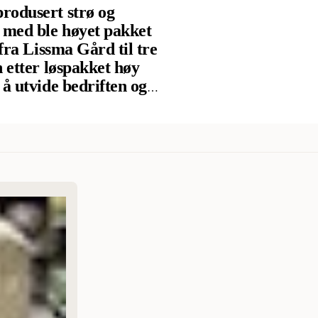
rodusert strø og
e med ble høyet pakket
 fra Lissma Gård til tre
n etter løspakket høy
 å utvide bedriften og
var en bigeskjeft ved
nleggerne sto og
på leveranser var det
ble anskaffet for å
amarbeid med Lissma
l bur i form av
Mest relevant
I dag blir varene
Nytt
for å håndtere
 samme, nøyaktige
Høyest pris
Lavest pris
Tilbud