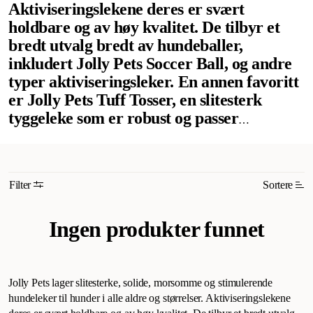
Aktiviseringslekene deres er svært
holdbare og av høy kvalitet. De tilbyr et
bredt utvalg bredt av hundeballer,
inkludert Jolly Pets Soccer Ball, og andre
typer aktiviseringsleker. En annen favoritt
er Jolly Pets Tuff Tosser, en slitesterk
tyggeleke som er robust og passer
utmerket til aktivisering da den kan fylles
med belønningsgodbiter. De har tilbyr også
en mengde leker som passer perfekt til
Filter
Sortere
vannlek. Hundelekene fra Jolly Pets gjør
leken ekstra morsom for både deg og
Mest relevant
Ingen produkter funnet
hunden din!
Nytt
Høyest pris
Jolly Pets lager slitesterke, solide, morsomme og stimulerende
Lavest pris
hundeleker til hunder i alle aldre og størrelser. Aktiviseringslekene
Tilbud