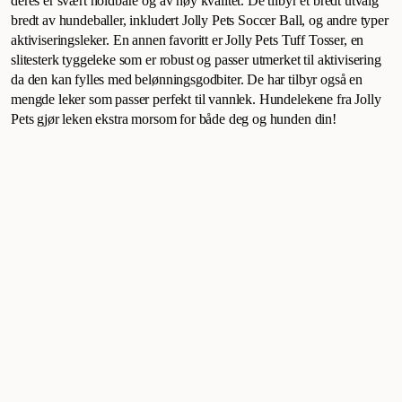
deres er svært holdbare og av høy kvalitet. De tilbyr et bredt utvalg
bredt av hundeballer, inkludert Jolly Pets Soccer Ball, og andre typer
aktiviseringsleker. En annen favoritt er Jolly Pets Tuff Tosser, en
slitesterk tyggeleke som er robust og passer utmerket til aktivisering
da den kan fylles med belønningsgodbiter. De har tilbyr også en
mengde leker som passer perfekt til vannlek. Hundelekene fra Jolly
Pets gjør leken ekstra morsom for både deg og hunden din!