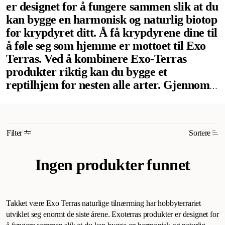
er designet for å fungere sammen slik at du
kan bygge en harmonisk og naturlig biotop
for krypdyret ditt. Å få krypdyrene dine til
å føle seg som hjemme er mottoet til Exo
Terras. Ved å kombinere Exo-Terras
produkter riktig kan du bygge et
reptilhjem for nesten alle arter. Gjennom
Exo Terras konsultasjon med kjente
herpetologer og reptiloppdrettere har de
kunnet fokusere på de viktigste aspektene
Filter
Sortere
ved husdyrhold av reptiler og amfibier.
Trenden mot mer realistiske og
Mest relevant
Ingen produkter funnet
naturalistiske terrarielandskap har gjort
Nytt
reptil- og amfibiehold mer spennende og
tilfredsstillende enn noensinne. Denne nye
Høyest pris
dimensjonen har skapt en mulighet for oss
Takket være Exo Terras naturlige tilnærming har hobbyterrariet
Lavest pris
alle til å lære mer om de naturlige
utviklet seg enormt de siste årene. Exoterras produkter er designet for
Tilbud