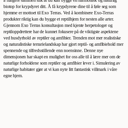
å fungere sammen slik at du kan bygge en harmonisk og naturlig
forholdene som reptiler og amfibier lever i.
biotop for krypdyret ditt. Å få krypdyrene dine til å føle seg som
Simulering av naturlige habitater gjør at vi
hjemme er mottoet til Exo Terras. Ved å kombinere Exo-Terras
kan nyte litt fantastisk villmark i våre egne
produkter riktig kan du bygge et reptilhjem for nesten alle arter.
hjem.
Gjennom Exo Terras konsultasjon med kjente herpetologer og
reptiloppdrettere har de kunnet fokusere på de viktigste aspektene
ved husdyrhold av reptiler og amfibier. Trenden mot mer realistiske
og naturalistiske terrarielandskap har gjort reptil- og amfibiehold mer
spennende og tilfredsstillende enn noensinne. Denne nye
dimensjonen har skapt en mulighet for oss alle til å lære mer om de
naturlige forholdene som reptiler og amfibier lever i. Simulering av
naturlige habitater gjør at vi kan nyte litt fantastisk villmark i våre
egne hjem.