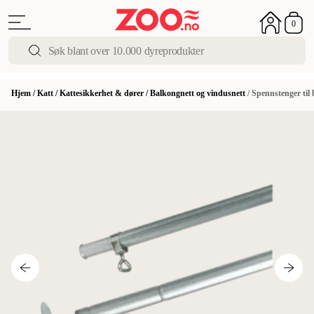
0
Hjem
/
Katt
/
Kattesikkerhet & dører
/
Balkongnett og vindusnett
/
Spennstenger til 