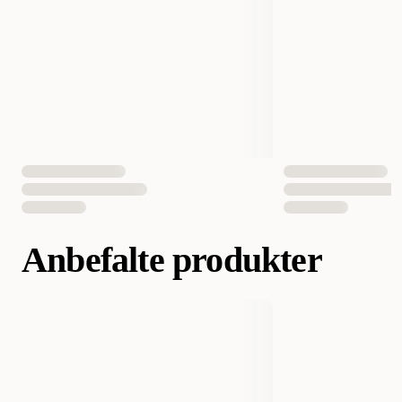
Antall i pakken
1 st
EAN nummer
4011905044149
Anbefalte produkter