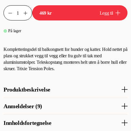
469 kr
Legg til
På lager
Kompletteringsdel til balkongnett for hunder og katter. Hold nettet på
plass og strukket vegg til vegg eller fra gulv til tak med
aluminiumstolper. Teleskopstang monteres helt uten å borre hull eller
skruer. Trixie Tension Poles.
Produktbeskrivelse
Komplementær del til balkongnett for hunder og katter.
Anmeldelser (9)
Holder nettet på plass og spennes opp mellom vegg til vegg
eller gulv til tak med aluminiumsstolper.
Innholdsfortegnelse
Teleskopstangen monteres helt uten å bore hull eller skru.
Hva synes andre kunder
Trixie spennstenger.