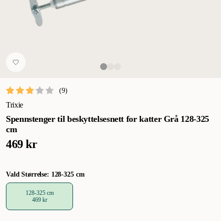
(
9
)
Trixie
Spennstenger til beskyttelsesnett for katter Grå 128-325
cm
469 kr
Vald Størrelse: 128-325 cm
128-325 cm
469 kr