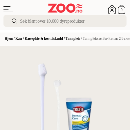
0
Hjem
/
Katt
/
Kattepleie & kosttilskudd
/
Tannpleie
/
Tannpleiesett for katter, 2 bø