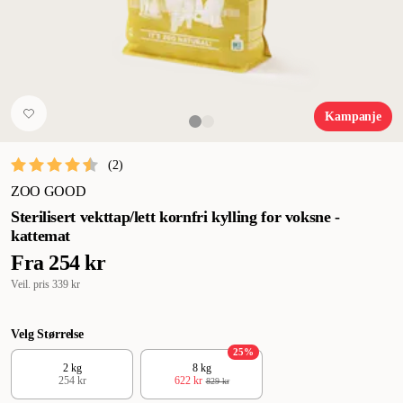
Kampanje
(
2
)
ZOO GOOD
Sterilisert vekttap/lett kornfri kylling for voksne -
kattemat
Fra
254 kr
Veil. pris
339 kr
Velg Størrelse
25
%
2 kg
8 kg
254 kr
622 kr
829 kr