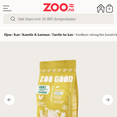
0
Hjem
/
Katt
/
Kattefôr & kattemat
/
Tørrfôr for katt
/
Sterilisert vekttap/lett kornfri