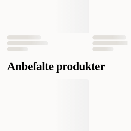
Antall i pakken
10 st
EAN nummer
8445290179029
Anbefalte produkter