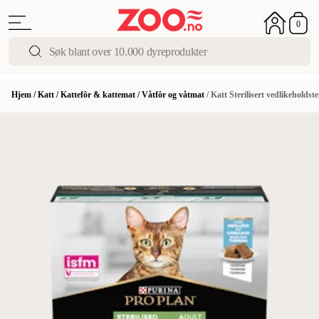
0
Hjem
/
Katt
/
Kattefôr & kattemat
/
Våtfôr og våtmat
/
Katt Sterilisert vedlikeholdst