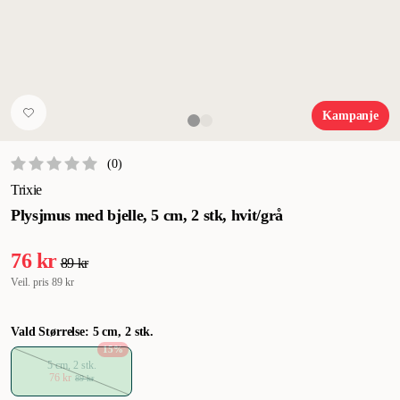
Kampanje
(
0
)
Trixie
Plysjmus med bjelle, 5 cm, 2 stk, hvit/grå
76 kr
89 kr
Veil. pris
89 kr
Vald Størrelse: 5 cm, 2 stk.
15
%
5 cm, 2 stk.
76 kr
89 kr