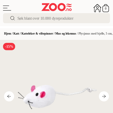
0
Hjem
/
Katt
/
Katteleker & viftepinner
/
Mus og lekemus
/
Plysjmus med bjelle, 5 cm, 
-15%