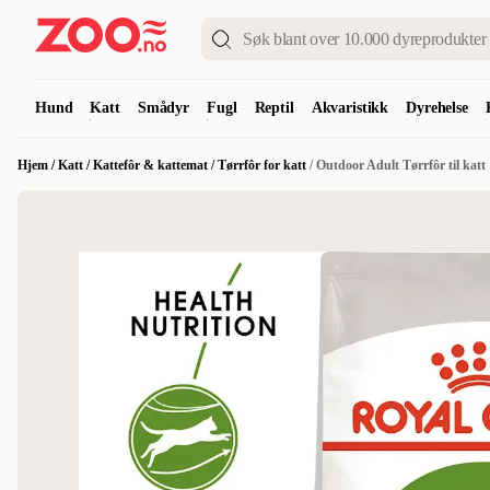
Hund
Katt
Smådyr
Fugl
Reptil
Akvaristikk
Dyrehelse
Hjem
/
Katt
/
Kattefôr & kattemat
/
Tørrfôr for katt
/
Outdoor Adult Tørrfôr til katt