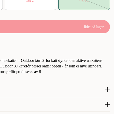
609 kr
1 279 kr
Ikke på lager
 innekatter – Outdoor tørrfôr for katt styrker den aktive utekattens
 Outdoor 30 kattefôr passer katter opptil 7 år som er mye utendørs.
or tørrfôr produseres av R
r et høyt energi- og kaloriinnhold for å sikre at det dekker
 en aktiv livsstil. Et høyenergifôr hjelper også katten din med å takle
å i løpet av årstidene. Fôret inneholder en spesiell sammensetning av