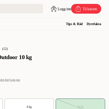
Logg inn
Til kassen
0
Tips & Råd
Dyrefakta
(
12
)
Outdoor 10 kg
 deg her
/
Logg inn
4 kg
10 kg