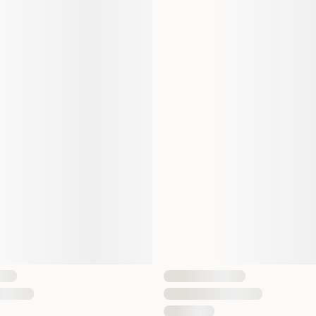
Størrelse
Dyrets alder
Aktivitetsnivå
Fôrtype
Vekt
EAN nummer