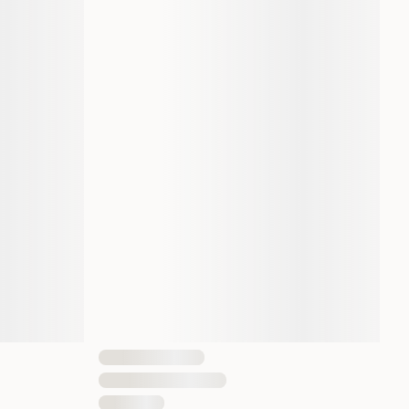
10 kg
Voksen
Vanlig
Tørrfôr
10000 gram
3182550707398