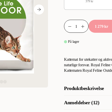
379 kr
1 279 kr
På lager
Kattemat for utekatter og aktive
naturlige forsvar. Royal Feline
Kattematen Royal Feline Outdo
Produktbeskrivelse
Royal Canin® Outdoor tørrfôr ha
Anmeldelser (12)
næringsbehovet til utekatter med
de utfordringene været kan by p