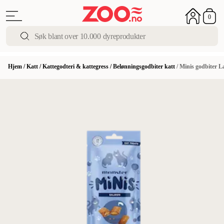
0
Hjem
/
Katt
/
Kattegodteri & kattegress
/
Belønningsgodbiter katt
/
Minis godbiter L