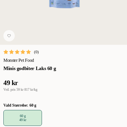
(
0
)
Monster Pet Food
Minis godbiter Laks 60 g
49 kr
Veil. pris
59 kr
817 kr/kg
Vald Størrelse: 60 g
60 g
49 kr