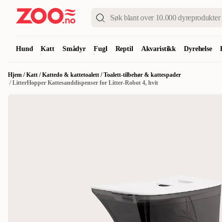
Hund
Katt
Smådyr
Fugl
Reptil
Akvaristikk
Dyrehelse
Hjem
/
Katt
/
Kattedo & kattetoalett
/
Toalett-tilbehør & kattespader
/
LitterHopper Kattesanddispenser for Litter-Robot 4, hvit