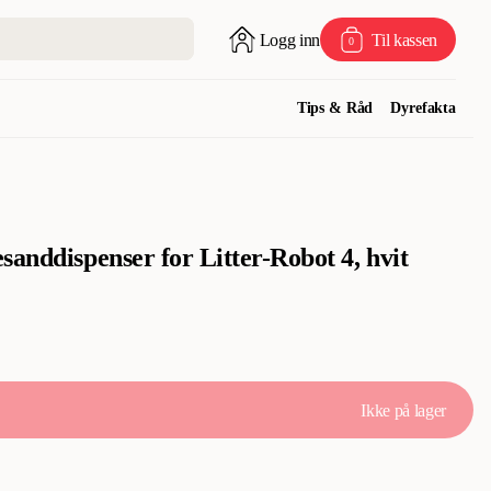
Logg inn
Til kassen
0
Tips & Råd
Dyrefakta
anddispenser for Litter-Robot 4, hvit
Ikke på lager