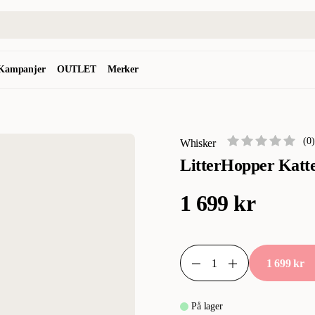
Kampanjer
OUTLET
Merker
(
0
)
Whisker
LitterHopper Kattes
1 699 kr
1 699 kr
På lager