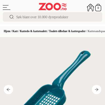
0
Hjem
/
Katt
/
Kattedo & kattetoalett
/
Toalett-tilbehør & kattespader
/
Kattesandspa