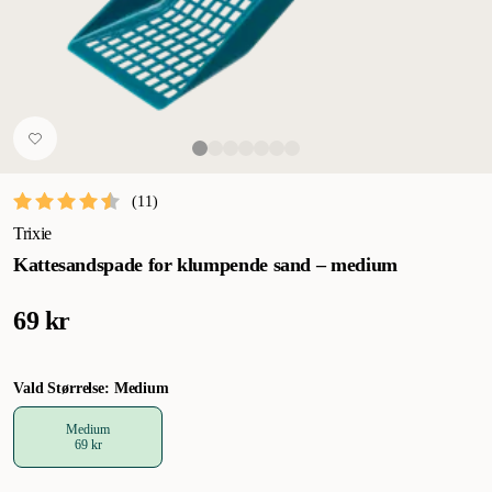
(
11
)
Trixie
Kattesandspade for klumpende sand – medium
69 kr
Vald Størrelse: Medium
Medium
69 kr