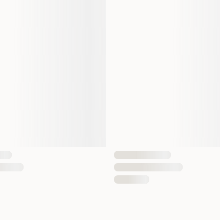
Dyrets alder
Aktivitetsnivå
Egnet for
Fôrtype
Smak
Antall i pakken
EAN nummer