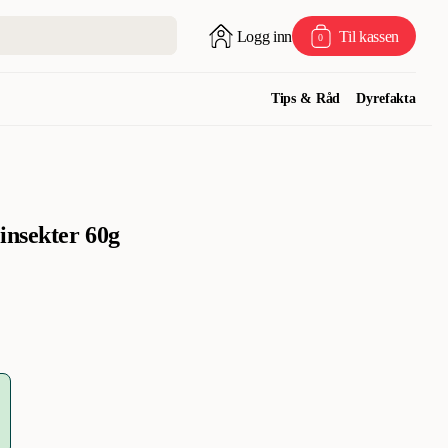
Logg inn
Til kassen
0
Tips & Råd
Dyrefakta
insekter 60g