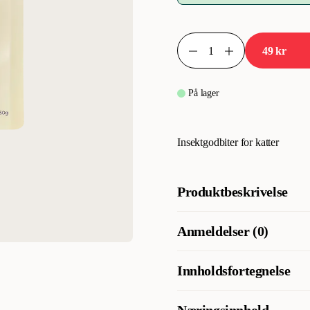
49 kr
På lager
Insektgodbiter for katter
Produktbeskrivelse
Kattegodbiten vår får sin go
Anmeldelser (0)
Den sunne godbiten innehold
pels.
Innholdsfortegnelse
Oppskriften er perfeksjonert
til å leke og lære.
Sorte soldatfluelarver (Hermetia 