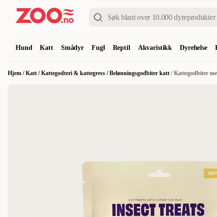
Hund
Katt
Smådyr
Fugl
Reptil
Akvaristikk
Dyrehelse
Hjem
/
Katt
/
Kattegodteri & kattegress
/
Belønningsgodbiter katt
/
Kattegodbiter me