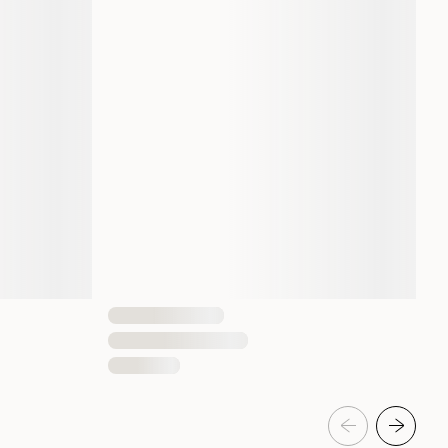
Voksen
Vanlig
Katt
Insekter
Insekter
1 st
7350131060361