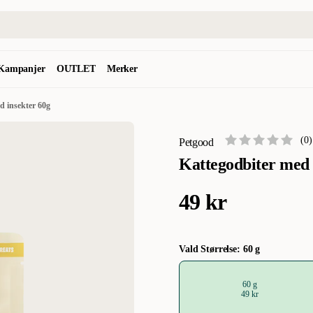
Kampanjer
OUTLET
Merker
d insekter 60g
(
0
)
Petgood
Kattegodbiter med 
49 kr
Vald Størrelse: 60 g
60 g
49 kr