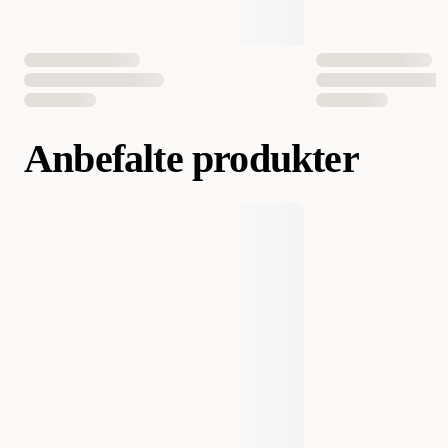
EAN nummer
052742918600
052742043760
052742043746
Anbefalte produkter