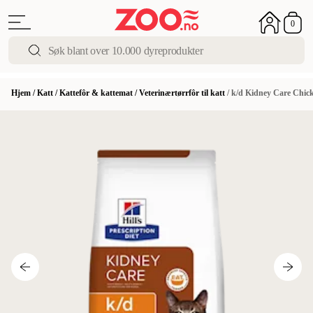
0
Hjem
/
Katt
/
Kattefôr & kattemat
/
Veterinærtørrfôr til katt
/
k/d Kidney Care Chic