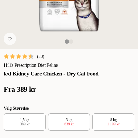
(
20
)
Hill's Prescription Diet Feline
k/d Kidney Care Chicken - Dry Cat Food
Fra
389 kr
Velg Størrelse
1,5 kg
3 kg
8 kg
389 kr
639 kr
1 199 kr