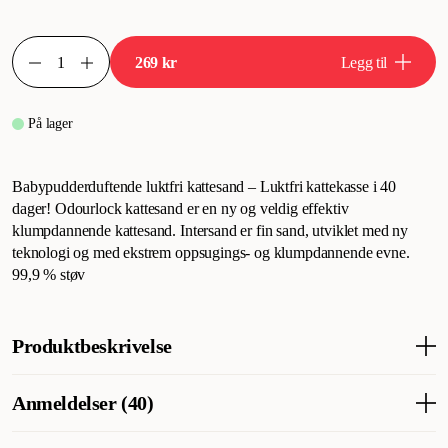
269 kr
Legg til
På lager
Babypudderduftende luktfri kattesand – Luktfri kattekasse i 40
dager! Odourlock kattesand er en ny og veldig effektiv
klumpdannende kattesand. Intersand er fin sand, utviklet med ny
teknologi og med ekstrem oppsugings- og klumpdannende evne.
99,9 % støv
Produktbeskrivelse
Babypudderduftende luktfri kattesand – Luktfri kattekasse i 40
Anmeldelser (40)
dager! Odourlock kattesand er en ny og veldig effektiv
klumpdannende kattesand. Intersand er fin sand, utviklet med ny