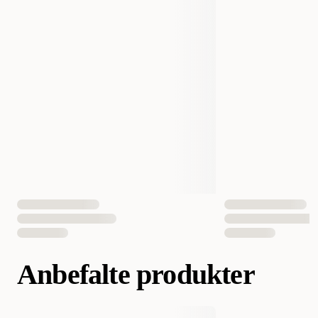
Vekt
12000 gram
Antall i pakken
1 st
EAN nummer
777979213129
Anbefalte produkter