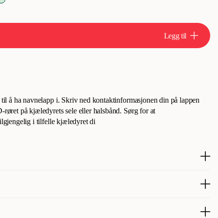
Legg til
l til å ha navnelapp i. Skriv ned kontaktinformasjonen din på lappen
-røret på kjæledyrets sele eller halsbånd. Sørg for at
lgjengelig i tilfelle kjæledyret di
 metall. Skriv kontaktinformasjonen din på den medfølgende taggen og
sbånd eller sele. Sørg for at kontaktinformasjonen din alltid er
ker av.