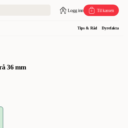
Logg inn
Til kassen
0
Tips & Råd
Dyrefakta
Grå 36 mm