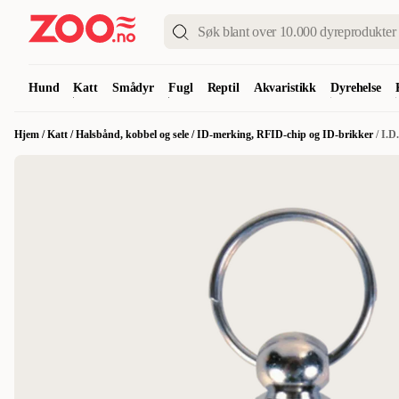
Hund
Katt
Smådyr
Fugl
Reptil
Akvaristikk
Dyrehelse
Hjem
/
Katt
/
Halsbånd, kobbel og sele
/
ID-merking, RFID-chip og ID-brikker
/
I.D