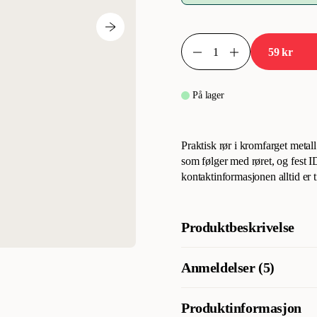
59 kr
På lager
Praktisk rør i kromfarget metal
som følger med røret, og fest ID
kontaktinformasjonen alltid er ti
Produktbeskrivelse
Praktisk navnerør i kromfarget
Anmeldelser (5)
fest ID-røret til kjæledyrets hal
tilgjengelig hvis kjæledyret stik
Produktinformasjon
Hva synes andre kunder