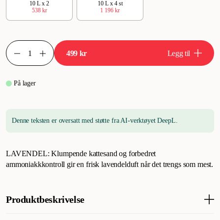
10 L x 2
10 L x 4 st
538 kr
1 196 kr
499 kr
Legg til
På lager
Denne teksten er oversatt med støtte fra AI-verktøyet DeepL.
LAVENDEL: Klumpende kattesand og forbedret
ammoniakkkontroll gir en frisk lavendelduft når det trengs som mest.
Produktbeskrivelse
Ever Clean Lavender 2 x 10 L
er det optimale valget for de