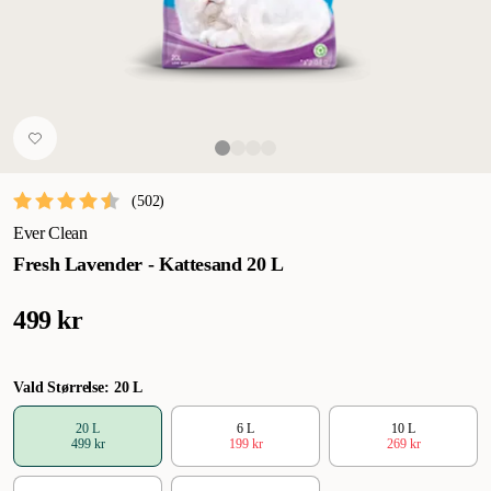
(
502
)
Ever Clean
Fresh Lavender - Kattesand 20 L
499 kr
Vald Størrelse: 20 L
20 L
6 L
10 L
499 kr
199 kr
269 kr