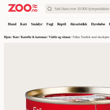
Hund
Katt
Smådyr
Fugl
Reptil
Akvaristikk
Dyrehelse
Hjem
/
Katt
/
Kattefôr & kattemat
/
Våtfôr og våtmat
/
Feline Tunfisk med oksekjøtt