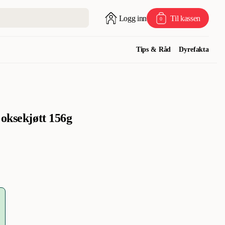
Logg inn
Til kassen
0
Tips & Råd
Dyrefakta
 oksekjøtt 156g