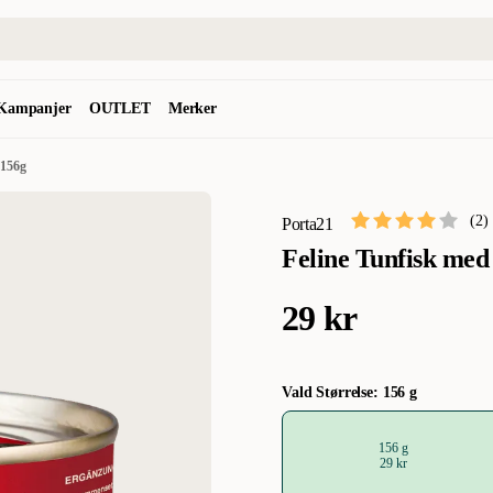
Kampanjer
OUTLET
Merker
 156g
(
2
)
Porta21
Feline Tunfisk med
29 kr
Vald Størrelse: 156 g
156 g
29 kr