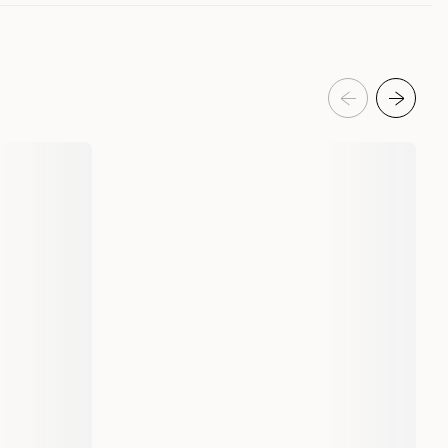
228149002
228149002-12
Katt
Kattefôr & kattemat
Våtfôr og våtmat
Bozita Katt
3634
228149002-12
85 g
12 x 85 g
90 gram
1 st
12 st
7300330036346