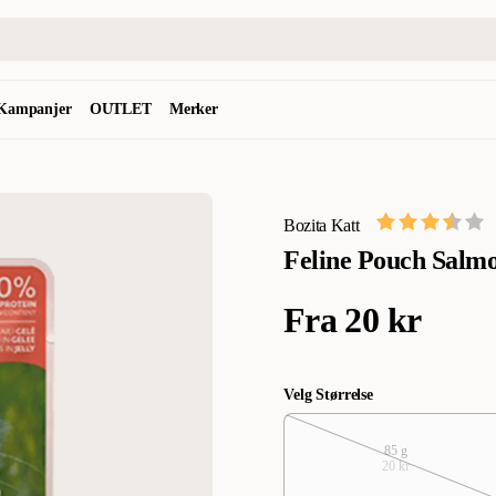
Kampanjer
OUTLET
Merker
Bozita Katt
Feline Pouch Salmo
Fra
20 kr
Velg Størrelse
85 g
20 kr