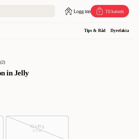
Logg inn
Til kassen
0
Tips & Råd
Dyrefakta
(
2
)
n in Jelly
12 x 85 g
216 kr