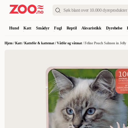
Hund
Katt
Smådyr
Fugl
Reptil
Akvaristikk
Dyrehelse
Hjem
/
Katt
/
Kattefôr & kattemat
/
Våtfôr og våtmat
/
Feline Pouch Salmon in Jelly