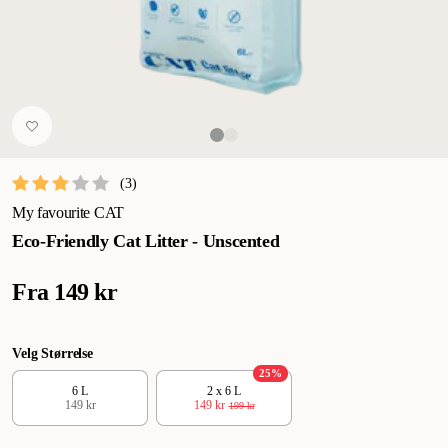
(
3
)
My favourite CAT
Eco-Friendly Cat Litter - Unscented
Fra
149 kr
Velg Størrelse
25
%
6 L
2 x 6 L
149 kr
149 kr
199 kr