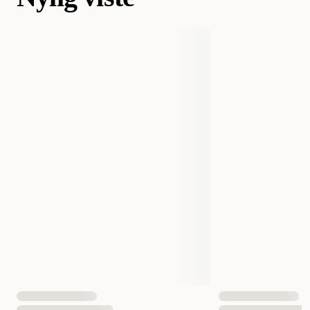
danner faste klumper som er enkle å fjerne ved rengjøring.
Er produktet parfymert?
Nei, Eco-Friendly Unscented er ikke tilsatt parfyme og passer for
deg som foretrekker en nøytral kattesand.
Hvordan oppbevares produktet best?
Oppbevar posen tett lukket på et tørt og kjølig sted for å bevare
produktets kvalitet.