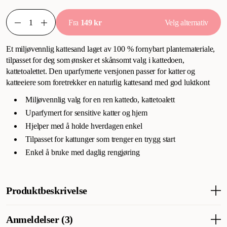
Fra
149 kr
Velg alternativ
Et miljøvennlig kattesand laget av 100 % fornybart plantemateriale,
tilpasset for deg som ønsker et skånsomt valg i kattedoen,
kattetoalettet. Den uparfymerte versjonen passer for katter og
katteeiere som foretrekker en naturlig kattesand med god luktkont
Miljøvennlig valg for en ren kattedo, kattetoalett
Uparfymert for sensitive katter og hjem
Hjelper med å holde hverdagen enkel
Tilpasset for kattunger som trenger en trygg start
Enkel å bruke med daglig rengjøring
Produktbeskrivelse
Miljøvennlig uparfymert kattesand fra My favourite CAT
er
Anmeldelser (3)
en plantebasert kattesand med effektiv klumping, høy sugeevne