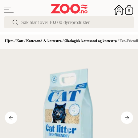
0
Hjem
/
Katt
/
Kattesand & kattestrø
/
Økologisk kattesand og kattestrø
/
Eco-Friendl