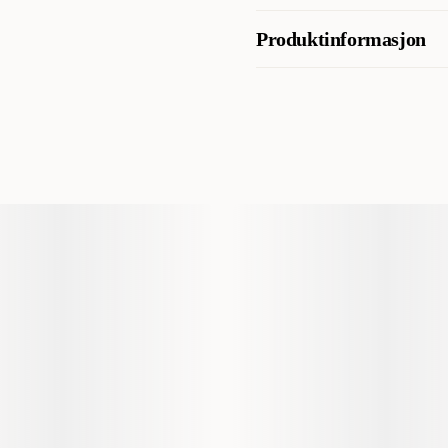
pris, og flere trekker frem r
Näringsinnehåll
Produktinformasjon
AI-generert oppsummering av kundeanm
3a370 Taurin 1000mg, 3a672a
Artikkelnummer
Kategori
Katt
Varemerke
Produsentens artikkelnummer
Størrelse
Vekt
Antall i pakken