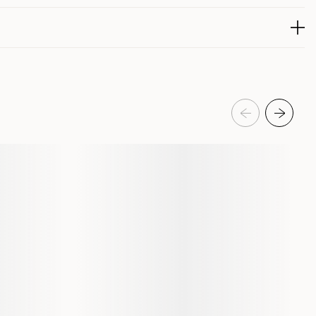
ask levering som en ekstra bonus.
eldelser
 Vitamin A 50000IE, 3a671 Vitamin D3 500IE
228213001
228213001-8
Kattegodteri & kattegress
Belønningsgodbiter katt
Katt
Kattunge
Vitakraft
28814
228213001-8
60 g
8 x 60 g
60 gram
1 st
8 st