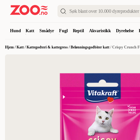
Hund
Katt
Smådyr
Fugl
Reptil
Akvaristikk
Dyrehelse
Hjem
/
Katt
/
Kattegodteri & kattegress
/
Belønningsgodbiter katt
/
Crispy Crunch F