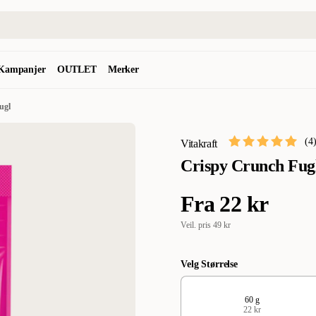
Kampanjer
OUTLET
Merker
ugl
(
4
Vitakraft
Crispy Crunch Fug
Fra
22 kr
Veil. pris
49 kr
Velg Størrelse
60 g
22 kr