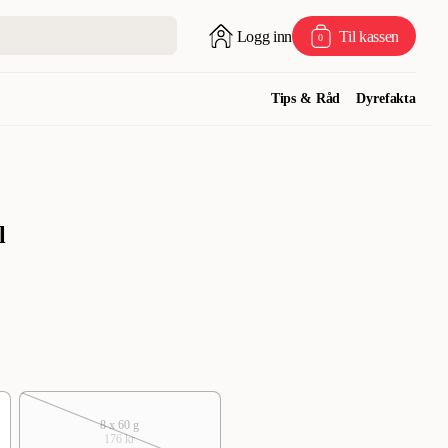
Logg inn
Til kassen
0
Tips & Råd
Dyrefakta
)
l
8 x 60 g
176 kr