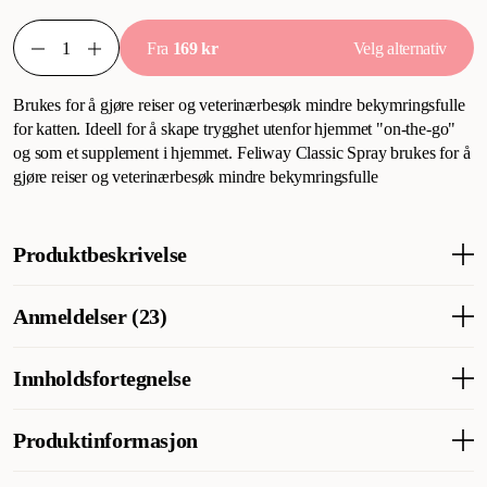
Fra
169 kr
Velg alternativ
Brukes for å gjøre reiser og veterinærbesøk mindre bekymringsfulle
for katten. Ideell for å skape trygghet utenfor hjemmet "on-the-go"
og som et supplement i hjemmet. Feliway Classic Spray brukes for å
gjøre reiser og veterinærbesøk mindre bekymringsfulle
Produktbeskrivelse
Inneholder "F3"-feromon for avslapning og velvære for
Anmeldelser (23)
katten.
Kan påføres direkte på møbler, transportbur og andre overflater
for å spre feromonene og skape en beroligende effekt.
Innholdsfortegnelse
Hva synes andre kunder
Ideell for reiser, veterinærbesøk og andre stressende situasjoner
Classic Spray Pheromone er populær blant katteiere som vil
Syntetisk analog av ansiktsferomoner fra katter10%Bistoff
der katten kan føle ubehag.
Produktinformasjon
hjelpe katten sin til å roe seg ned – enten det gjelder lange
(isopropanol)
bilturer, veterinærbesøk eller uro hjemme. Mange forteller at