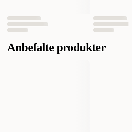
EAN nummer
3411112261680
3411112967223
Anbefalte produkter