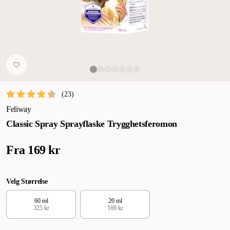
(
23
)
Feliway
Classic Spray Sprayflaske Trygghetsferomon
Fra
169 kr
Velg Størrelse
60 ml
20 ml
325 kr
169 kr