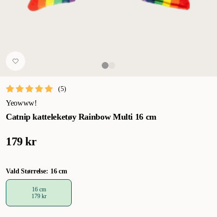
(
5
)
Yeowww!
Catnip katteleketøy Rainbow Multi 16 cm
179 kr
Vald Størrelse: 16 cm
16 cm
179 kr