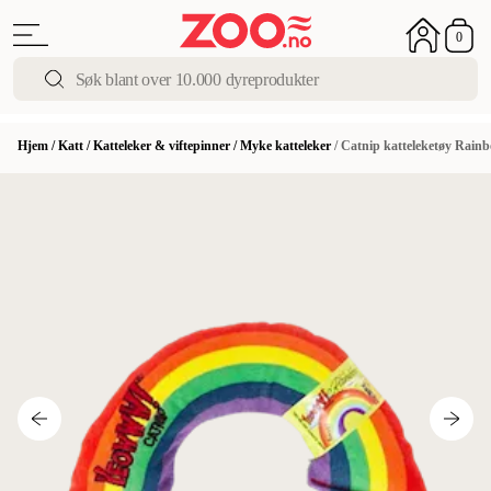
0
Hjem
/
Katt
/
Katteleker & viftepinner
/
Myke katteleker
/
Catnip katteleketøy Rain