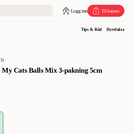
Logg inn
Til kassen
0
Tips & Råd
Dyrefakta
(
3
)
y My Cats Balls Mix 3-pakning 5cm