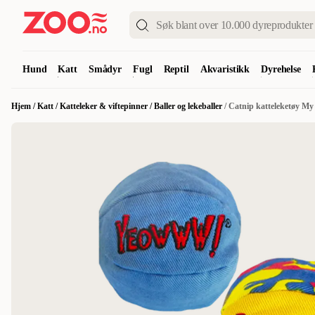
Hund
Katt
Smådyr
Fugl
Reptil
Akvaristikk
Dyrehelse
Hjem
/
Katt
/
Katteleker & viftepinner
/
Baller og lekeballer
/
Catnip katteleketøy My