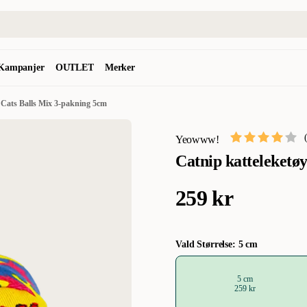
Kampanjer
OUTLET
Merker
 Cats Balls Mix 3-pakning 5cm
Yeowww!
Catnip katteleketø
259 kr
Vald Størrelse: 5 cm
5 cm
259 kr