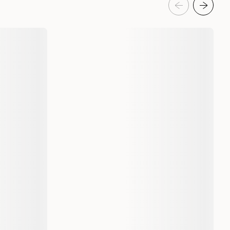
Yeowww!
812402000409
5 cm
812402000409