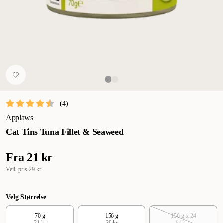
(
4
)
Applaws
Cat Tins Tuna Fillet & Seaweed
Fra
21 kr
Veil. pris
29 kr
Velg Størrelse
70 g
156 g
156 g x 24
21 kr
39 kr
842 kr