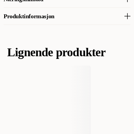
Noen synes prisen er litt høy, men mener kvaliteten er verdt det.
Analytiske bestanddeler
Produktinformasjon
AI-generert oppsummering av kundeanmeldelser
Råprotein 15 %, plantefiber 1 %, råoljer og fett 0,5 %, aske 2,5
%, vann 82 %.
213962001
221037001
221037001-24
Artikkelnummer
213962001-24
Lignende produkter
Kategori
Katt
Kattefôr & kattemat
Våtfôr og våtmat
Varemerke
Applaws
996111
996127
221037001-24
Produsentens artikkelnummer
213962001-24
Størrelse
70 g
156 g
156 g x 24
70 g x 24