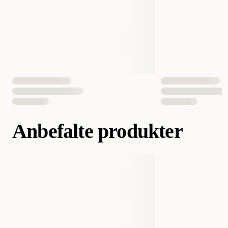
Vekt
70 gram
156 gram
Antall i pakken
1 st
24 st
EAN nummer
5060122490405
5060122490436
Anbefalte produkter