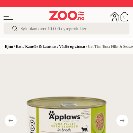
Sommerens beste tilbud
Siste sjansen
Opptil 50%
0
Hjem
/
Katt
/
Kattefôr & kattemat
/
Våtfôr og våtmat
/
Cat Tins Tuna Fillet & Seaw