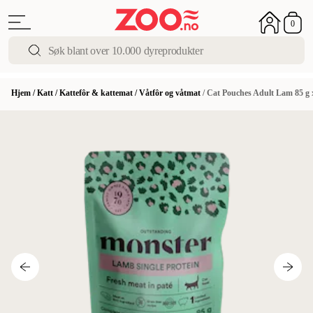
0
Hjem
/
Katt
/
Kattefôr & kattemat
/
Våtfôr og våtmat
/
Cat Pouches Adult Lam 85 g x