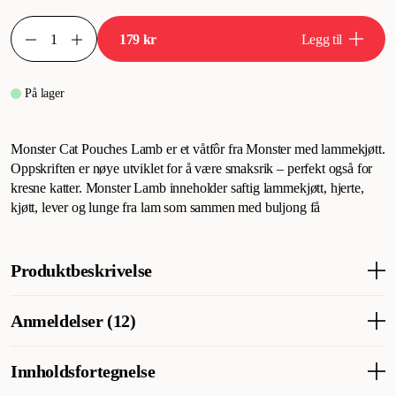
179 kr
Legg til
På lager
Monster Cat Pouches Lamb er et våtfôr fra Monster med lammekjøtt.
Oppskriften er nøye utviklet for å være smaksrik – perfekt også for
kresne katter. Monster Lamb inneholder saftig lammekjøtt, hjerte,
kjøtt, lever og lunge fra lam som sammen med buljong få
Produktbeskrivelse
Monster Cat Pouches Lamb er et våtfôr fra Monster med
Anmeldelser (12)
lammekjøtt. Oppskriftene er nøye utviklet for å være svært
smakfulle - perfekt selv for kresne katter. Monster Lamb
inneholder saftig lammekjøtt, hjerte, kjøtt, lever og lunge fra lam,
Innholdsfortegnelse
Hva synes andre kunder
som sammen med buljong gir en fantastisk smak. Med Monster