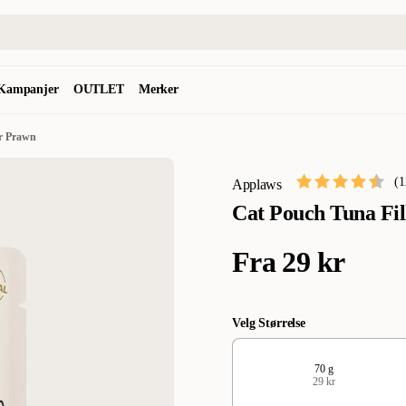
Kampanjer
OUTLET
Merker
er Prawn
(
1
Applaws
Cat Pouch Tuna Fil
Fra
29 kr
Velg Størrelse
70 g
29 kr