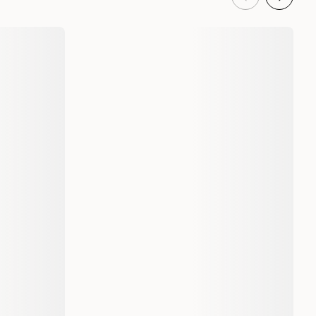
eldelser
Applaws
996155
213964001-12
70 g
70 g x 12
70 gram
1 st
12 st
5060122493031