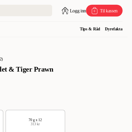
Logg inn
Til kassen
0
Tips & Råd
Dyrefakta
2
)
let & Tiger Prawn
70 g x 12
313 kr