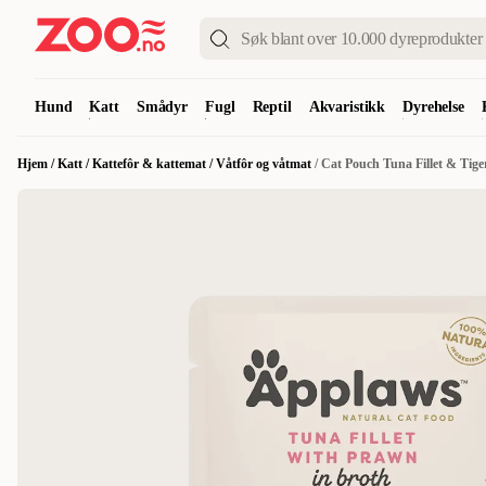
Hund
Katt
Smådyr
Fugl
Reptil
Akvaristikk
Dyrehelse
Hjem
/
Katt
/
Kattefôr & kattemat
/
Våtfôr og våtmat
/
Cat Pouch Tuna Fillet & Tig