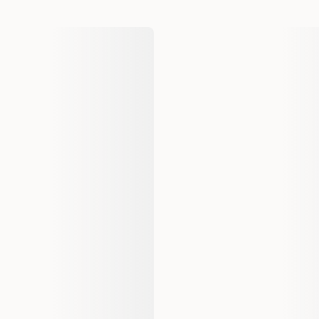
AI-generert oppsummering av kundeanm
Varemerke
Produsentens artikkelnummer
Størrelse
Vekt
Antall i pakken
EAN nummer