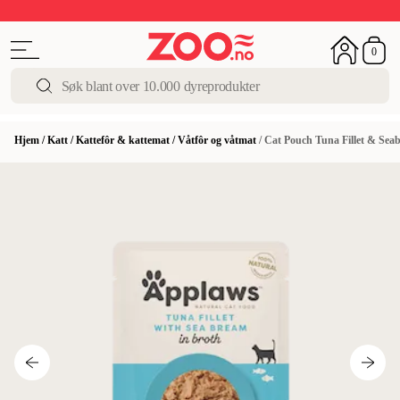
Sommerens beste tilbud
Siste sjansen
Opptil 50%
0
Hjem
/
Katt
/
Kattefôr & kattemat
/
Våtfôr og våtmat
/
Cat Pouch Tuna Fillet & Sea