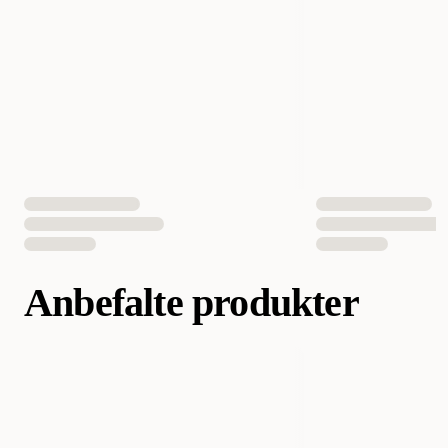
Aktivitetsnivå
Vanlig
Egnet for
Katt
Fôrtype
Sprø
Antall i pakken
3 st
EAN nummer
8859387701688
Anbefalte produkter