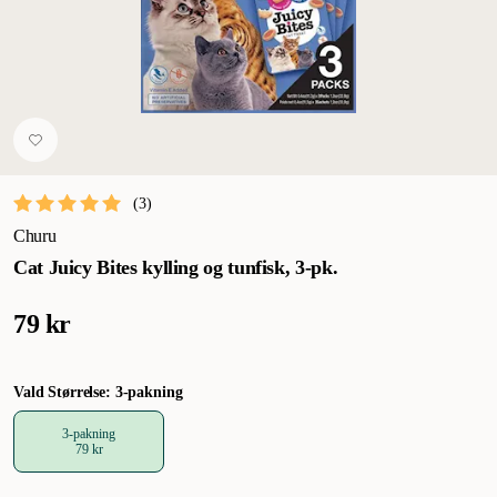
(
3
)
Churu
Cat Juicy Bites kylling og tunfisk, 3-pk.
79 kr
Vald Størrelse: 3-pakning
3-pakning
79 kr