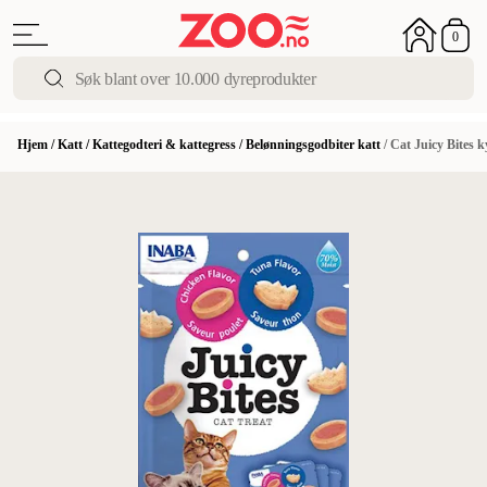
0
Hjem
/
Katt
/
Kattegodteri & kattegress
/
Belønningsgodbiter katt
/
Cat Juicy Bites k