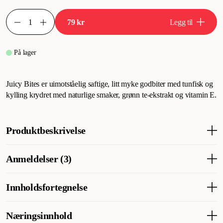
79 kr
Legg til
På lager
Juicy Bites er uimotståelig saftige, litt myke godbiter med tunfisk og
kylling krydret med naturlige smaker, grønn te-ekstrakt og vitamin E.
Produktbeskrivelse
Saftige godbiter for katter
Anmeldelser (3)
Lavt kaloriinnhold
Fri for kornprodukter, konserveringsmidler og kunstige
Innholdsfortegnelse
fargestoffer.
Hva synes andre kunder
Morsomt formede biter
Cat Juicy Bites er en favorittgodbit hos mange katter – myke,
Kylling, tunfisk, naturlig kyllingaroma, naturlig tunfiskaroma,
Næringsinnhold
saftige biter som også bidrar med fukt i hverdagen. Kundene
tapioka, vitamin E-tilskudd, paprikaoleoresin, grønn te-ekstrakt.