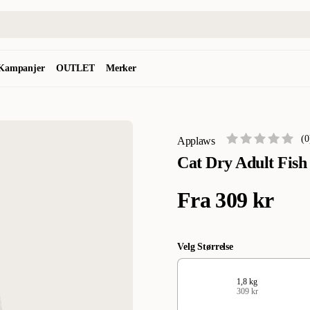
Kampanjer
OUTLET
Merker
(
0
Applaws
Cat Dry Adult Fis
Fra
309 kr
Velg Størrelse
1,8 kg
309 kr