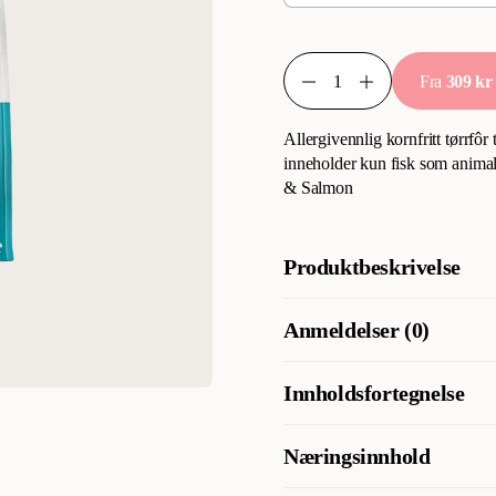
Fra
309 kr
Allergivennlig kornfritt tørrfôr 
inneholder kun fisk som animal
& Salmon
Produktbeskrivelse
Allergivennlig, kornfritt tørrfô
Anmeldelser (0)
fisk som animalsk proteinkilde
Fisk & Laks
Innholdsfortegnelse
Fersk karpe 18 %, erter, sild 12
Næringsinnhold
lakseolje 3 %, lucerne, lakseme
mineraler, kokosnøttolje, tørked