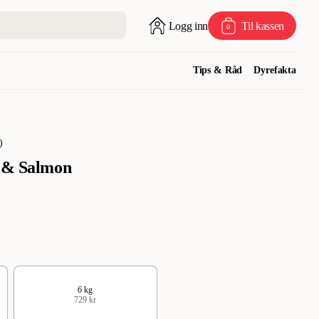
Logg inn
Til kassen
0
Tips & Råd
Dyrefakta
)
h & Salmon
6 kg
729 kr