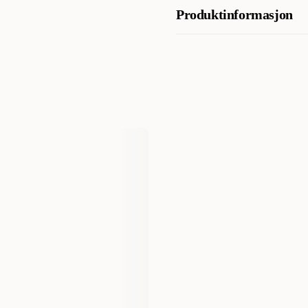
Analytiske bestanddeler
sitrusfruktekstrakt, rosmarineks
Produktinformasjon
Protein 34.0 %, Fett 15.0 %, F
taurin 2000.0 mg/kg
Artikkelnummer
Kategori
Varemerke
Produsentens artikkelnummer
Størrelse
Vekt
Antall i pakken