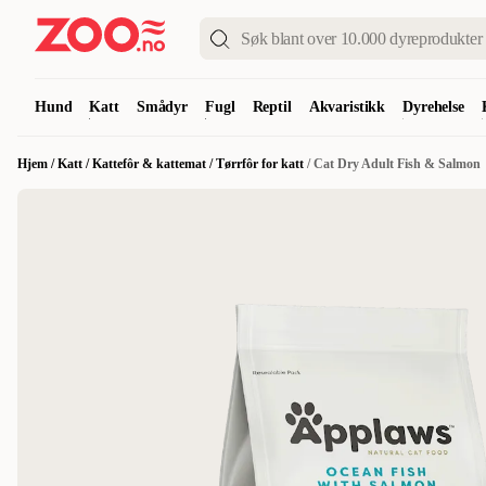
Hund
Katt
Smådyr
Fugl
Reptil
Akvaristikk
Dyrehelse
Hjem
/
Katt
/
Kattefôr & kattemat
/
Tørrfôr for katt
/
Cat Dry Adult Fish & Salmon