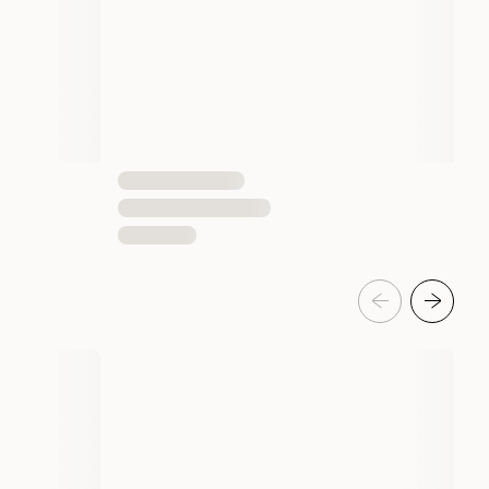
5060122497299
5060122497312