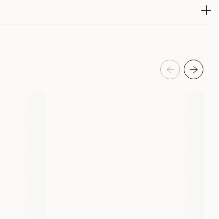
trakt, yuccaekstrakt.
iber 6.0 %, Aska 10.0 %, Omega-3 fetter 1.2 %, Omega-6 fetter 3.0 %,
224472002
224472003
Katt
Kattefôr & kattemat
Tørrfôr for katt
Applaws
977923
977924
1,8 kg
6 kg
1800 gram
6000 gram
1 st